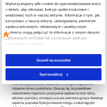
Nie sposób nie wspomnieć więcej o zmianach w obrębie układu
Wykorzystujemy pliki cookie do spersonalizowania treści
nerwowego. Słabsza koncentracja, pogorszenie pamięci, nerwowość i
szybkie męczenie się negatywnie wpływają na psychikę kobiety, która
i reklam, aby oferować funkcje społecznościowe i
przechodzi menopauzę. Czasami są one przyczyną rozwoju
analizować ruch w naszej witrynie. Informacje o tym, jak
pełnoobjawowej depresji [2]. Co więcej, badania naukowe wykazały, że
korzystasz z naszej witryny, udostępniamy partnerom
po okresie menopauzy znacznie częściej diagnozuję się chorobę
Alzheimera, charakteryzującą się odkładaniem się w mózgu
społecznościowym, reklamowym i analitycznym.
patologicznych płytek starczych [2].
Partnerzy mogą połączyć te informacje z innymi danymi
otrzymanymi od Ciebie lub uzyskanymi podczas
Jak naturalnie zwalczyć objawy
korzystania z ich usług.
menopauzy?
Menopauza jest naturalnym zjawiskiem, którego nie da się uniknąć.
Jednakże warto pamiętać o tym, że jej objawy można znacznie złagodzić,
Zezwól na wszystkie
poprawiając tym samym jakość swojego życia.
Naturalnymi sposobami na zwalczenie objawów menopauzy są:
Spersonalizuj
nawodnienie – picie dużej ilości płynów (zwłaszcza wody
mineralnej) jest jedną z kluczowych strategii w łagodzeniu
objawów okresu pokwitania. Okazuje się, że prawidłowe
nawodnienie organizmu pozytywnie wpływa na stan skóry,
włosów i paznokci, zmniejsza uczucie uderzenia gorąca, likwiduje
zaparcia, poprawia funkcjonowanie mózgu, a także łagodzi