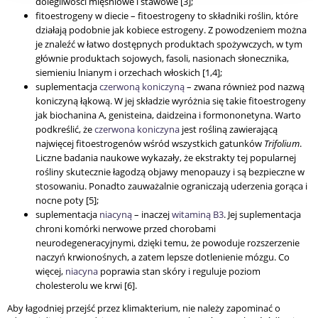
dolegliwości mięśniowe i stawowe [3];
fitoestrogeny w diecie – fitoestrogeny to składniki roślin, które
działają podobnie jak kobiece estrogeny. Z powodzeniem można
je znaleźć w łatwo dostępnych produktach spożywczych, w tym
głównie produktach sojowych, fasoli, nasionach słonecznika,
siemieniu lnianym i orzechach włoskich [1,4];
suplementacja
czerwoną koniczyną
– zwana również pod nazwą
koniczyną łąkową. W jej składzie wyróżnia się takie fitoestrogeny
jak biochanina A, genisteina, daidzeina i formononetyna. Warto
podkreślić, że
czerwona koniczyna
jest rośliną zawierającą
najwięcej fitoestrogenów wśród wszystkich gatunków
Trifolium
.
Liczne badania naukowe wykazały, że ekstrakty tej popularnej
rośliny skutecznie łagodzą objawy menopauzy i są bezpieczne w
stosowaniu. Ponadto zauważalnie ograniczają uderzenia gorąca i
nocne poty [5];
suplementacja
niacyną
– inaczej
witaminą B3
. Jej suplementacja
chroni komórki nerwowe przed chorobami
neurodegeneracyjnymi, dzięki temu, że powoduje rozszerzenie
naczyń krwionośnych, a zatem lepsze dotlenienie mózgu. Co
więcej,
niacyna
poprawia stan skóry i reguluje poziom
cholesterolu we krwi [6].
Aby łagodniej przejść przez klimakterium, nie należy zapominać o