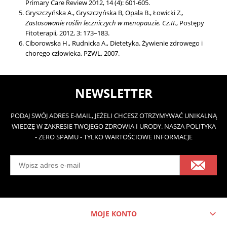
Primary Care Review 2012, 14 (4): 601-605.
Gryszczyńska A., Gryszczyńska B, Opala B., Łowicki Z
.,
Zastosowanie roślin leczniczych w menopauzie. Cz.II.
, Postępy
Fitoterapii, 2012, 3: 173–183.
Ciborowska H., Rudnicka A., Dietetyka. Żywienie zdrowego i
chorego człowieka, PZWL, 2007.
NEWSLETTER
PODAJ SWÓJ ADRES E-MAIL, JEŻELI CHCESZ OTRZYMYWAĆ UNIKALNĄ
WIEDZĘ W ZAKRESIE TWOJEGO ZDROWIA I URODY. NASZA POLITYKA
- ZERO SPAMU - TYLKO WARTOŚCIOWE INFORMACJE
MOJE KONTO