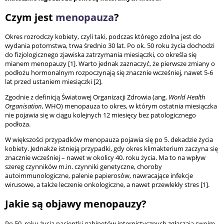
Czym jest
menopauza
?
Okres rozrodczy kobiety, czyli taki, podczas którego zdolna jest do
wydania potomstwa, trwa średnio 30 lat. Po ok. 50 roku życia dochodzi
do fizjologicznego zjawiska zatrzymania miesiączki, co określa się
mianem menopauzy [1]. Warto jednak zaznaczyć, że pierwsze zmiany o
podłożu hormonalnym rozpoczynają się znacznie wcześniej, nawet 5-6
lat przed ustaniem miesiączki [2].
Zgodnie z definicją Światowej Organizacji Zdrowia (ang.
World Health
Organisation
, WHO) menopauza to okres, w którym ostatnia miesiączka
nie pojawia się w ciągu kolejnych 12 miesięcy bez patologicznego
podłoża.
W większości przypadków menopauza pojawia się po 5. dekadzie życia
kobiety. Jednakże istnieją przypadki, gdy okres klimakterium zaczyna się
znacznie wcześniej – nawet w okolicy 40. roku życia. Ma to na wpływ
szereg czynników m.in. czynniki genetyczne, choroby
autoimmunologiczne, palenie papierosów, nawracające infekcje
wirusowe, a także leczenie onkologiczne, a nawet przewlekły stres [1].
Jakie są objawy menopauzy?
Po 50. roku życia pacjentki gabinetów internistycznych zgłaszają swoim