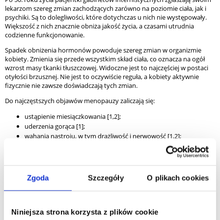
lekarzom szereg zmian zachodzących zarówno na poziomie ciała, jak i
psychiki. Są to dolegliwości, które dotychczas u nich nie występowały.
Większość z nich znacznie obniża jakość życia, a czasami utrudnia
codzienne funkcjonowanie.
Spadek obniżenia hormonów powoduje szereg zmian w organizmie
kobiety. Zmienia się przede wszystkim skład ciała, co oznacza na ogół
wzrost masy tkanki tłuszczowej. Widoczne jest to najczęściej w postaci
otyłości brzusznej. Nie jest to oczywiście reguła, a kobiety aktywnie
fizycznie nie zawsze doświadczają tych zmian.
Do najczęstszych objawów menopauzy zaliczają się:
ustąpienie miesiączkowania [1,2];
uderzenia gorąca [1];
wahania nastroju, w tym drażliwość i nerwowość [1,2];
zaburzenia snu, zwłaszcza bezsenność [1,2];
kołatanie serca [1,2];
nietrzymanie moczu [1,2];
suchość skóry – utrata jej elastyczności i pogłębienie się
Zgoda
Szczegóły
O plikach cookies
zmarszczek [1,2];
obniżenie libido [1,2];
rozwój osteoporozy i problemów ze stawami [1,2].
Niniejsza strona korzysta z plików cookie