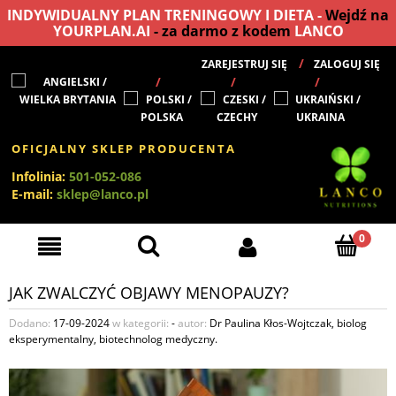
INDYWIDUALNY PLAN TRENINGOWY I DIETA -
Wejdź na
YOURPLAN.AI
- za darmo z kodem
LANCO
ZAREJESTRUJ SIĘ
ZALOGUJ SIĘ
OFICJALNY SKLEP PRODUCENTA
Infolinia:
501-052-086
E-mail:
sklep@lanco.pl
JAK ZWALCZYĆ OBJAWY MENOPAUZY?
Dodano:
17-09-2024
w kategorii:
-
autor:
Dr Paulina Kłos-Wojtczak, biolog
eksperymentalny, biotechnolog medyczny.