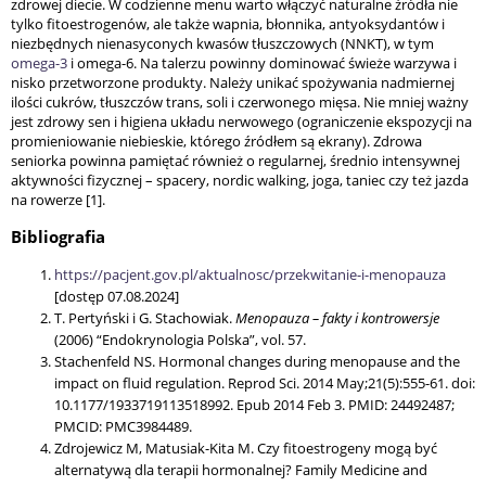
zdrowej diecie. W codzienne menu warto włączyć naturalne źródła nie
tylko fitoestrogenów, ale także wapnia, błonnika, antyoksydantów i
niezbędnych nienasyconych kwasów tłuszczowych (NNKT), w tym
omega-3
i omega-6. Na talerzu powinny dominować świeże warzywa i
nisko przetworzone produkty. Należy unikać spożywania nadmiernej
ilości cukrów, tłuszczów trans, soli i czerwonego mięsa. Nie mniej ważny
jest zdrowy sen i higiena układu nerwowego (ograniczenie ekspozycji na
promieniowanie niebieskie, którego źródłem są ekrany). Zdrowa
seniorka powinna pamiętać również o regularnej, średnio intensywnej
aktywności fizycznej – spacery, nordic walking, joga, taniec czy też jazda
na rowerze [1].
Bibliografia
https://pacjent.gov.pl/aktualnosc/przekwitanie-i-menopauza
[dostęp 07.08.2024]
T. Pertyński i G. Stachowiak.
Menopauza – fakty i kontrowersje
(2006) “Endokrynologia Polska”, vol. 57.
Stachenfeld NS. Hormonal changes during menopause and the
impact on fluid regulation. Reprod Sci. 2014 May;21(5):555-61. doi:
10.1177/1933719113518992. Epub 2014 Feb 3. PMID: 24492487;
PMCID: PMC3984489.
Zdrojewicz M, Matusiak-Kita M. Czy fitoestrogeny mogą być
alternatywą dla terapii hormonalnej? Family Medicine and