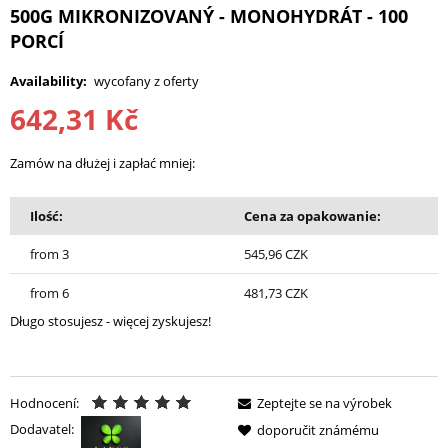
500G MIKRONIZOVANÝ - MONOHYDRÁT - 100
PORCÍ
Availability:
wycofany z oferty
642,31 Kč
Zamów na dłużej i zapłać mniej:
Ilość:
Cena za opakowanie:
from 3
545,96 CZK
from 6
481,73 CZK
Długo stosujesz - więcej zyskujesz!
Hodnocení:
Zeptejte se na výrobek
Dodavatel:
doporučit známému