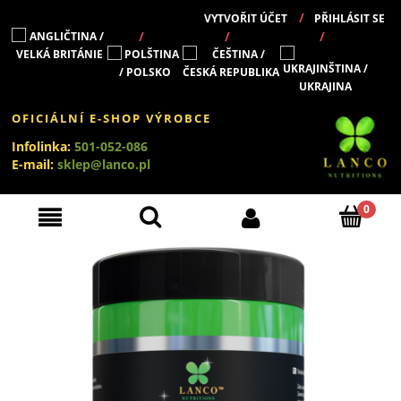
VYTVOŘIT ÚČET
PŘIHLÁSIT SE
OFICIÁLNÍ E-SHOP VÝROBCE
Infolinka:
501-052-086
E-mail:
sklep@lanco.pl