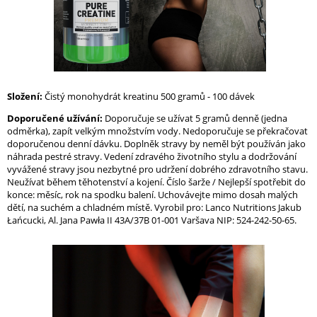
Složení:
Čistý monohydrát kreatinu 500 gramů - 100 dávek
Doporučené užívání:
Doporučuje se užívat 5 gramů denně (jedna
odměrka), zapít velkým množstvím vody. Nedoporučuje se překračovat
doporučenou denní dávku. Doplněk stravy by neměl být používán jako
náhrada pestré stravy. Vedení zdravého životního stylu a dodržování
vyvážené stravy jsou nezbytné pro udržení dobrého zdravotního stavu.
Neužívat během těhotenství a kojení. Číslo šarže / Nejlepší spotřebit do
konce: měsíc, rok na spodku balení. Uchovávejte mimo dosah malých
dětí, na suchém a chladném místě. Vyrobil pro: Lanco Nutritions Jakub
Łańcucki, Al. Jana Pawła II 43A/37B 01-001 Varšava NIP: 524-242-50-65.