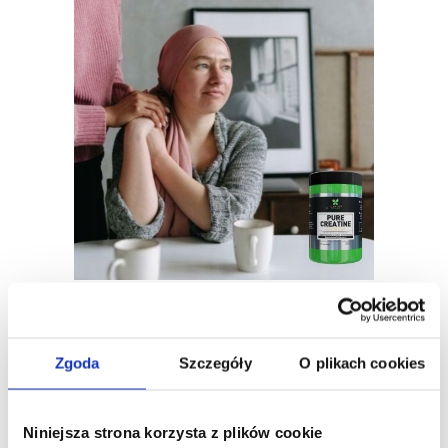
Zgoda
Szczegóły
O plikach cookies
Zkontrolujte, co kupujete - klinické a vědecké
studie:
Niniejsza strona korzysta z plików cookie
Efekty suplementace kreatinem a odporového tréninku na sílu svalů a