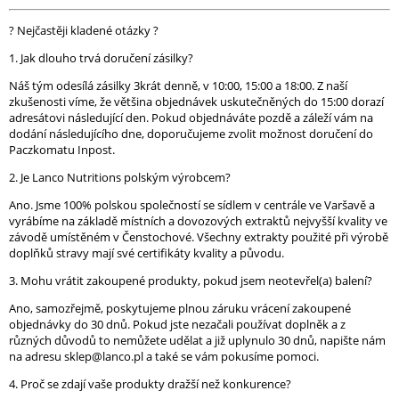
? Nejčastěji kladené otázky ?
1. Jak dlouho trvá doručení zásilky?
Náš tým odesílá zásilky 3krát denně, v 10:00, 15:00 a 18:00. Z naší
zkušenosti víme, že většina objednávek uskutečněných do 15:00 dorazí
adresátovi následující den. Pokud objednáváte pozdě a záleží vám na
dodání následujícího dne, doporučujeme zvolit možnost doručení do
Paczkomatu Inpost.
2. Je Lanco Nutritions polským výrobcem?
Ano. Jsme 100% polskou společností se sídlem v centrále ve Varšavě a
vyrábíme na základě místních a dovozových extraktů nejvyšší kvality ve
závodě umístěném v Čenstochové. Všechny extrakty použité při výrobě
doplňků stravy mají své certifikáty kvality a původu.
3. Mohu vrátit zakoupené produkty, pokud jsem neotevřel(a) balení?
Ano, samozřejmě, poskytujeme plnou záruku vrácení zakoupené
objednávky do 30 dnů. Pokud jste nezačali používat doplněk a z
různých důvodů to nemůžete udělat a již uplynulo 30 dnů, napište nám
na adresu sklep@lanco.pl a také se vám pokusíme pomoci.
4. Proč se zdají vaše produkty dražší než konkurence?