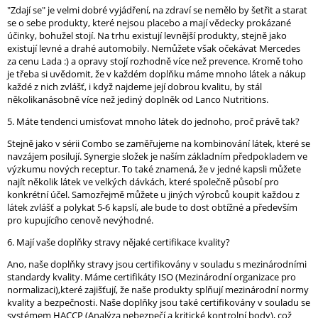
"Zdají se" je velmi dobré vyjádření, na zdraví se nemělo by šetřit a starat
se o sebe produkty, které nejsou placebo a mají vědecky prokázané
účinky, bohužel stojí. Na trhu existují levnější produkty, stejně jako
existují levné a drahé automobily. Nemůžete však očekávat Mercedes
za cenu Lada :) a opravy stojí rozhodně více než prevence. Kromě toho
je třeba si uvědomit, že v každém doplňku máme mnoho látek a nákup
každé z nich zvlášť, i když najdeme její dobrou kvalitu, by stál
několikanásobně více než jediný doplněk od Lanco Nutritions.
5. Máte tendenci umisťovat mnoho látek do jednoho, proč právě tak?
Stejně jako v sérii Combo se zaměřujeme na kombinování látek, které se
navzájem posilují. Synergie složek je naším základním předpokladem ve
výzkumu nových receptur. To také znamená, že v jedné kapsli můžete
najít několik látek ve velkých dávkách, které společně působí pro
konkrétní účel. Samozřejmě můžete u jiných výrobců koupit každou z
látek zvlášť a polykat 5-6 kapslí, ale bude to dost obtížné a především
pro kupujícího cenově nevýhodné.
6. Mají vaše doplňky stravy nějaké certifikace kvality?
Ano, naše doplňky stravy jsou certifikovány v souladu s mezinárodními
standardy kvality. Máme certifikáty ISO (Mezinárodní organizace pro
normalizaci),které zajišťují, že naše produkty splňují mezinárodní normy
kvality a bezpečnosti. Naše doplňky jsou také certifikovány v souladu se
systémem HACCP (Analýza nebezpečí a kritické kontrolní body), což