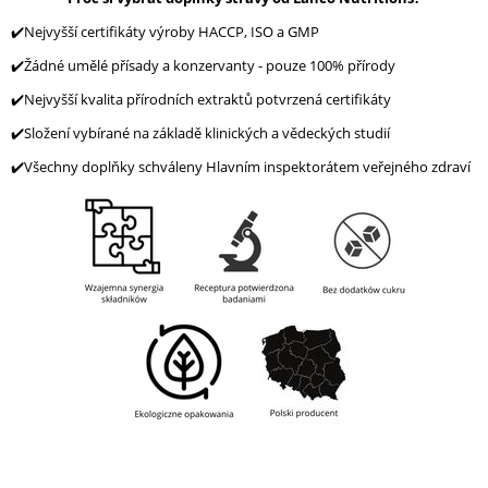
✔️Nejvyšší certifikáty výroby HACCP, ISO a GMP
✔️Žádné umělé přísady a konzervanty - pouze 100% přírody
✔️Nejvyšší kvalita přírodních extraktů potvrzená certifikáty
✔️Složení vybírané na základě klinických a vědeckých studií
✔️Všechny doplňky schváleny Hlavním inspektorátem veřejného zdraví