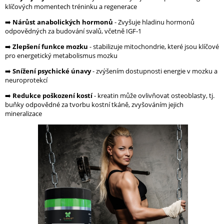
klíčových momentech tréninku a regenerace
➡️
Nárůst anabolických hormonů
- Zvyšuje hladinu hormonů
odpovědných za budování svalů, včetně IGF-1
➡️
Zlepšení funkce mozku
- stabilizuje mitochondrie, které jsou klíčové
pro energetický metabolismus mozku
➡️
Snížení psychické únavy
- zvýšením dostupnosti energie v mozku a
neuroprotekcí
➡️
Redukce poškození kostí
- kreatin může ovlivňovat osteoblasty, tj.
buňky odpovědné za tvorbu kostní tkáně, zvyšováním jejich
mineralizace