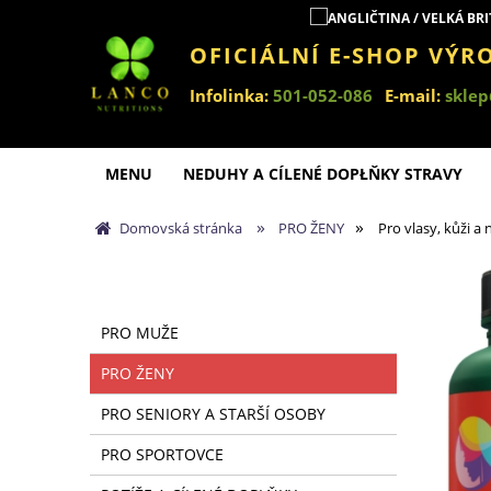
OFICIÁLNÍ E-SHOP VÝR
Infolinka:
501-052-086
E-mail:
sklep
MENU
NEDUHY A CÍLENÉ DOPŁŇKY STRAVY
»
»
Domovská stránka
PRO ŽENY
Pro vlasy, kůži a
PRO MUŽE
PRO ŽENY
PRO SENIORY A STARŠÍ OSOBY
PRO SPORTOVCE