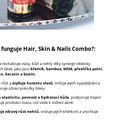
 funguje Hair, Skin & Nails Combo?:
a revitalizuje vlasy, kůži a nehty díky synergii vědecky
h látek, jako jsou
křemík, bambus, MSM, přeslička polní,
en, keratin a biotin.
 růst a
zvyšuje hustotu vlasů
, snižuje jejich vypadávání a
ruje zdraví pokožky hlavy.
 elasticitu, pevnost a hydrataci kůže
, podporuje hojení
uje produkci mazu, což vede k snížení akné.
je zdravý růst nehtů
, snižuje jejich křehkost a urychluje