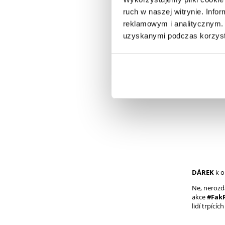
výhonků bě
70 % křemi
ruch w naszej witrynie. Inf
hydroxypro
reklamowym i analitycznym. 
vláknina, 
uzyskanymi podczas korzysta
(glukonát 
kyselin, bi
Doporuče
s velkým m
DÁREK
k o
Ne, nerozd
akce
#Fak
lidí trpícíc