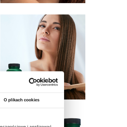
O plikach cookies
ołecznościowe i analizować