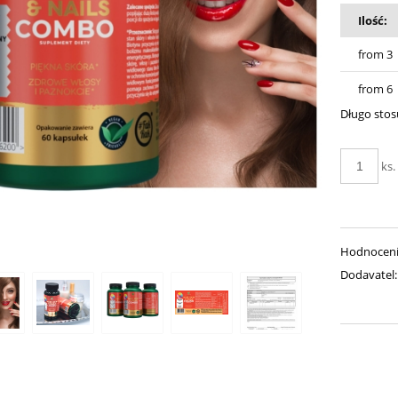
Ilość:
from 3
from 6
Długo stosu
ks.
Hodnocení
Dodavatel: