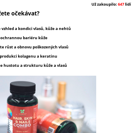
Už zakoupilo:
647
lidí
ete očekávat?
e vzhled a kondici vlasů, kůže a nehtů
te ochrannou bariéru kůže
íte růst a obnovu poškozených vlasů
e produkci kolagenu a keratinu
te hustotu a strukturu kůže a vlasů