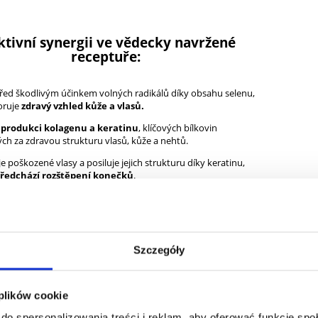
ktivní synergii ve vědecky navržené
receptuře:
před škodlivým účinkem volných radikálů díky obsahu selenu,
oruje
zdravý vzhled kůže a vlasů.
 produkci kolagenu a keratinu
, klíčových bílkovin
h za zdravou strukturu vlasů, kůže a nehtů.
 poškozené vlasy a posiluje jejich strukturu díky keratinu,
ředchází rozštěpení konečků
.
í řešení pro ty, kteří chtějí zlepšit vzhled a kondici vlasů,
tů, díky pečlivě vybraným, přírodním složkám.
Szczegóły
 plików cookie
andardizovaný extrakt z přesličky rolní (Equisetum arvense
sahující 7 % křemičitanů - 300mg, standardizovaný extrakt z
do spersonalizowania treści i reklam, aby oferować funkcje sp