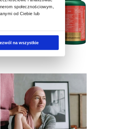
artnerom społecznościowym,
anymi od Ciebie lub
ezwól na wszystkie