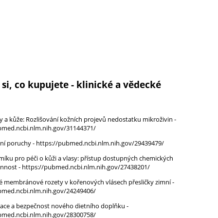
si, co kupujete - klinické a vědecké
y a kůže: Rozlišování kožních projevů nedostatku mikroživin -
bmed.ncbi.nlm.nih.gov/31144371/
žní poruchy - https://pubmed.ncbi.nlm.nih.gov/29439479/
emíku pro péči o kůži a vlasy: přístup dostupných chemických
innost - https://pubmed.ncbi.nlm.nih.gov/27438201/
é membránové rozety v kořenových vlásech přesličky zimní -
bmed.ncbi.nlm.nih.gov/24249406/
ace a bezpečnost nového dietního doplňku -
bmed.ncbi.nlm.nih.gov/28300758/