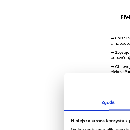
Efe
➡️ Chrání 
čímž podp
➡️
Zvyšuje
odpovědnýc
➡️ Obnovuje
efektivně
p
➡️ Komplexn
kůže a neh
Zgoda
Niniejsza strona korzysta z
Složení:
St
L.) 10:1 ob
Wykorzystujemy pliki cookie 