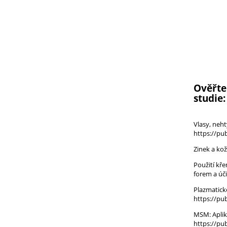
Ověřte 
studie:
Vlasy, neht
https://pu
Zinek a ko
Použití kř
forem a úč
Plazmatick
https://pu
MSM: Aplik
https://pu