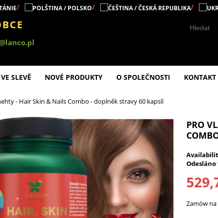
OBCE
@lanco.pl
VE SLEVĚ
NOVÉ PRODUKTY
O SPOLEČNOSTI
KONTAKT
 nehty - Hair Skin & Nails Combo - doplněk stravy 60 kapslí
PRO VL
COMBO 
Availabili
Odesláno 
529,
Zamów na d