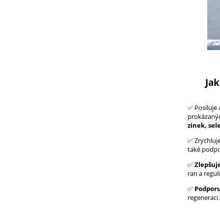
Jak
✅ Posiluje 
prokázanýc
zinek, sel
✅ Zrychluje
také podpo
✅
Zlepšuje
ran a regul
✅
Podporu
regeneraci.