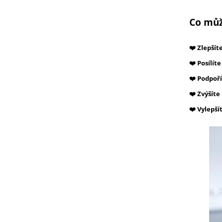
Co můž
❤️ Zlepšít
❤️ Posílí
❤️ Podpoř
❤️ Zvýšít
❤️ Vylepší