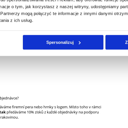
žného bambusu (Bambusa vulgaris Schrad.) 20:1 obsahující
čitanů - 300mg, celulózová Vege kapsle -(povlaková látka-
ormacje o tym, jak korzystasz z naszej witryny, udostępniamy p
pylmethylcelulóza, čištěná voda), MSM - 200mg, jablková
Partnerzy mogą połączyć te informacje z innymi danymi otrzym
keratin-hydrolyzované keratinové peptidy - 30mg, zinek
nia z ich usług.
zinečnatý) - 10mg, protispékavá látka-hořečnaté soli mastných
otin (D-biotin) - 500μg, selen (L-selenometionin) - 100 μg.
ná konzumace:
Doporučuje se konzumovat 2 kapsle denně
nožstvím vody. Nepřekračujte doporučenou denní dávku.
Spersonalizuj
Z
bjednávce?
áváme firemní pera nebo hrnky s logem. Místo toho v rámci
Rak
předáváme 10% zisků z každé objednávky na podporu
h rakovinou.