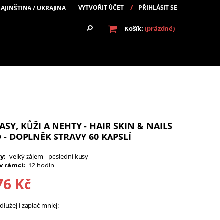
VYTVOŘIT ÚČET
PŘIHLÁSIT SE
Košík:
(prázdné)
ASY, KŮŽI A NEHTY - HAIR SKIN & NAILS
- DOPLNĚK STRAVY 60 KAPSLÍ
ty:
velký zájem - poslední kusy
v rámci:
12 hodin
76 Kč
łużej i zapłać mniej: